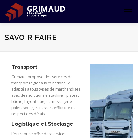
Aller
au
Menu
contenu
ACCUEIL
L’ENTREPRISE
TRANSPORT
SAVOIR FAIRE
LOGISTIQUE
LE GROUPE
CONTACT
Transport
Grimaud propose des services de
ESPACE CLIENT
transport régionaux et nationaux
adaptés à tous types de marchandises,
avec des solutions en tauliner, plateau
bâché, frigorifique, et messagerie
palettisée, garantissant efficacité et
respect des délais.
Logistique et Stockage
L’entreprise offre des services